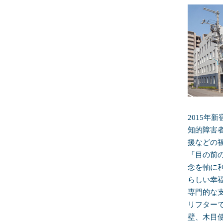
2015年
知的障害
援などの
「目の前
念を軸に
らしい幸
専門的な
リフター
壁、木目