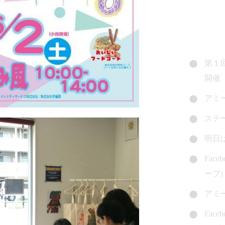
第１
開催
アミ
ステ
明日
Fac
ープ)
アミ
Fac