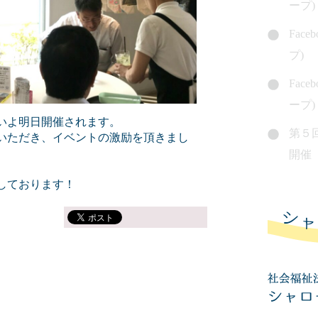
ープ)
Fac
プ)
Fac
ープ)
いよ明日開催されます。
第５
いただき、イベントの激励を頂きまし
開催
しております！