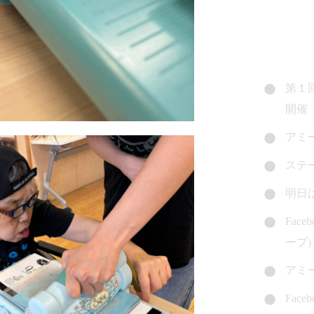
第１
開催
アミ
ステ
明日
Fac
ープ)
アミ
Fac