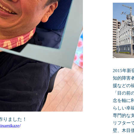
2015年
知的障害
援などの
「目の前
念を軸に
らしい幸
専門的な
作りました！
リフター
inamikaze/
壁、木目