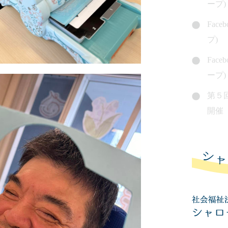
ープ)
Fac
プ)
Fac
ープ)
第５
開催