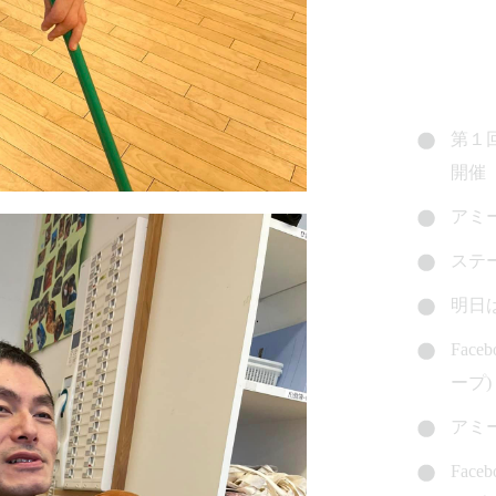
第１
開催
アミ
ステ
明日
Fac
ープ)
アミ
Fac