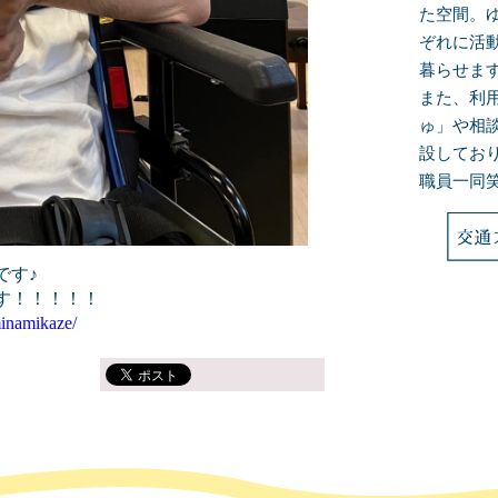
た空間。
ぞれに活
暮らせま
また、利
ゅ」や相
設してお
職員一同
です♪
す！！！！！
inamikaze/