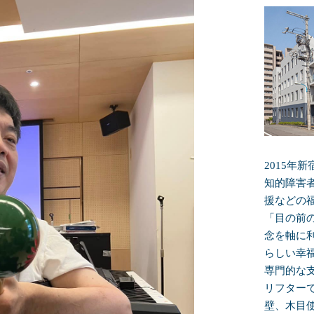
2015年
知的障害
援などの
「目の前
念を軸に
らしい幸
専門的な
リフター
壁、木目