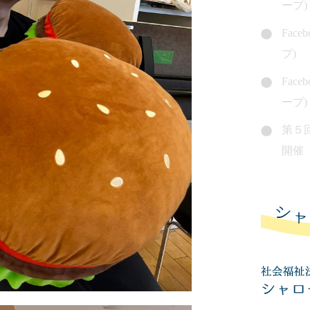
ープ)
Fac
プ)
Fac
ープ)
第５
開催