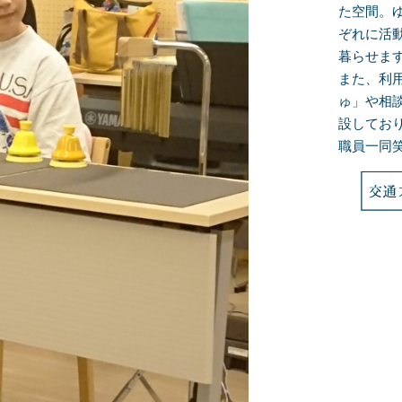
た空間。
ぞれに活
暮らせま
また、利
ゅ」や相
設してお
職員一同