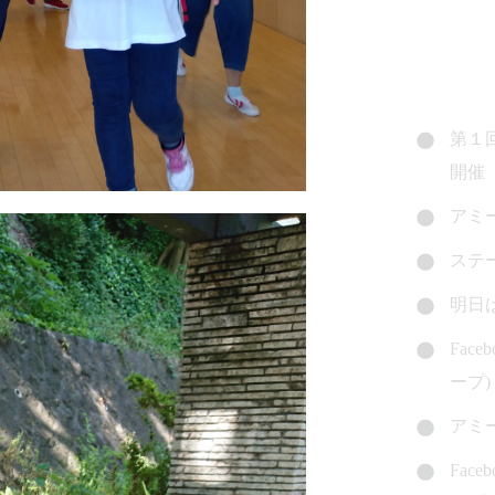
第１
開催
アミ
ステ
明日
Fac
ープ)
アミ
Fac