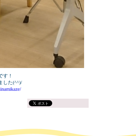
です！
た(^^)/
inamikaze/