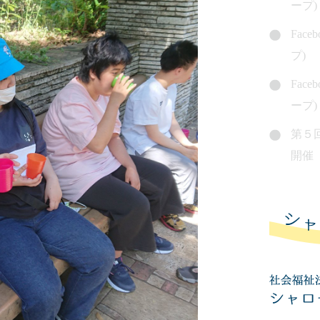
ープ)
Fac
プ)
Fac
ープ)
第５
開催