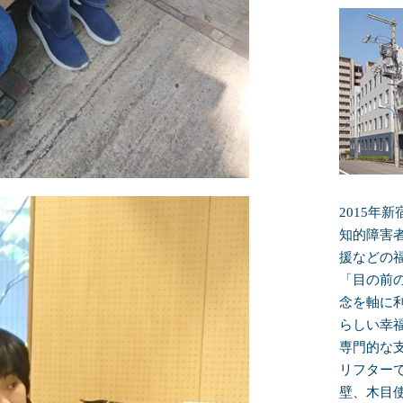
2015年
知的障害
援などの
「目の前
念を軸に
らしい幸
専門的な
リフター
壁、木目