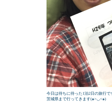
今日は待ちに待った1泊2日の旅行です(o
茨城県まで行ってきます(๑>◡<๑)