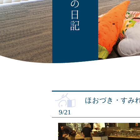
ほおづき・すみれ
9/21