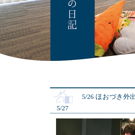
5/26 ほおづき外
5/27