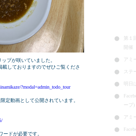
第１
開催
アミ
ーリップが咲いていました。
真を掲載しておりますのでぜひご覧くださ
ステ
明日
minamikaze/?modal=admin_todo_tour
Fac
族限定動画として公開されています。
ープ)
アミ
5/
Fac
スワードが必要です。