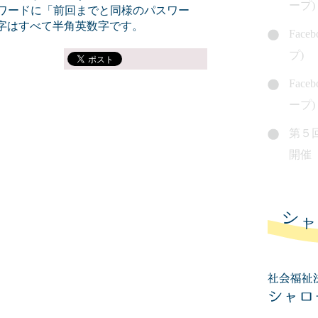
ープ)
パスワードに「前回までと同様のパスワー
字はすべて半角英数字です。
Fac
プ)
Fac
ープ)
第５
開催