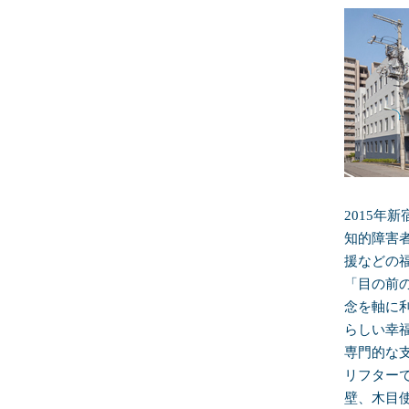
2015年
知的障害
援などの
「目の前
念を軸に
らしい幸
専門的な
リフター
壁、木目