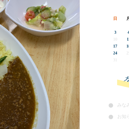
日
3
10
1
17
1
24
2
31
みなみ
お知ら