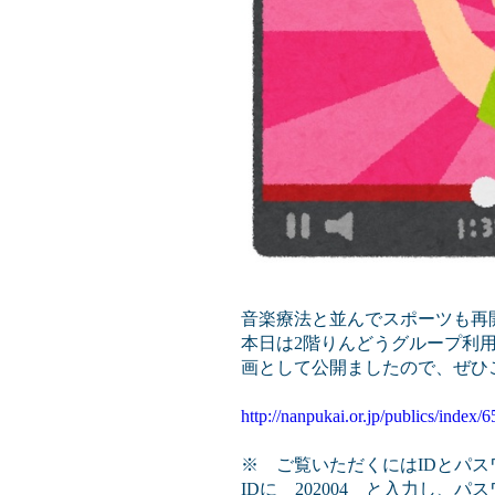
音楽療法と並んでスポーツも再
本日は2階りんどうグループ利
画として公開ましたので、ぜひ
http://nanpukai.or.jp/publics/index/6
※ ご覧いただくにはIDとパ
IDに 202004 と入力し、