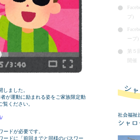
Fac
プ)
Fac
ープ)
第５
開催
開しました。
用者が運動に励まれる姿をご家族限定動
ご覧ください。
5/
スワードが必要です。
パスワードに「前回までと同様のパスワー