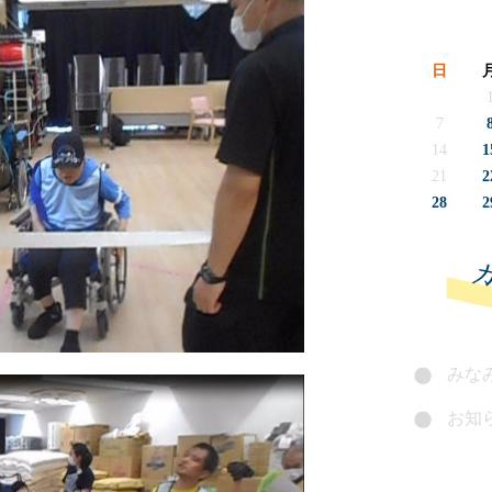
日
7
14
1
21
2
28
2
みなみ
お知ら