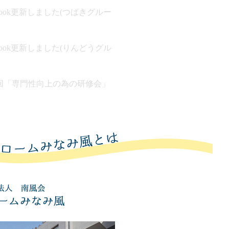
ebook更新しました(つばきグルー
ebook更新しました(りんどうグル
回「専門性向上の為の研修会」