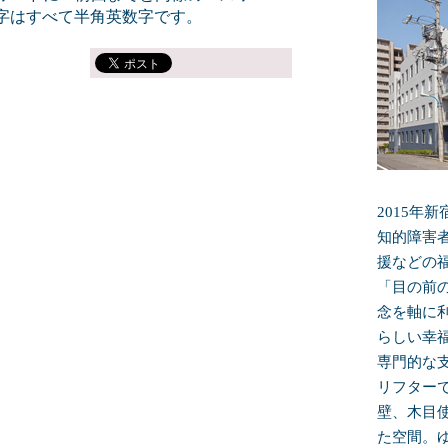
字はすべて半角英数字です。
2015年
知的障害
援などの
「目の前
念を軸に
らしい幸
専門的な
リフター
壁、木目
た空間。