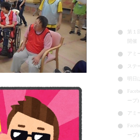
第１
開催
アミ
ステ
明日
Fac
ープ)
アミ
Fac
ープ)