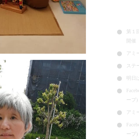
第１
開催
アミ
ステ
明日
Fac
ープ)
アミ
Fac
ープ)