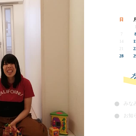
日
7
14
1
21
2
28
2
みなみ
お知ら