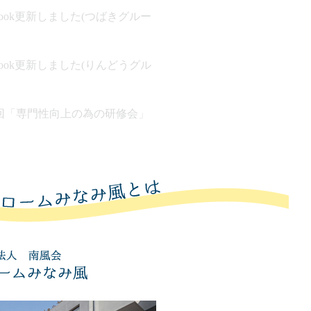
ebook更新しました(つばきグルー
ebook更新しました(りんどうグル
回「専門性向上の為の研修会」