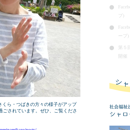
Fac
プ)
Fac
ープ)
第５
開催
す。さくら・つばきの方々の様子がアップ
過ごされています。ぜひ、ご覧くださ
mminamikaze/posts/