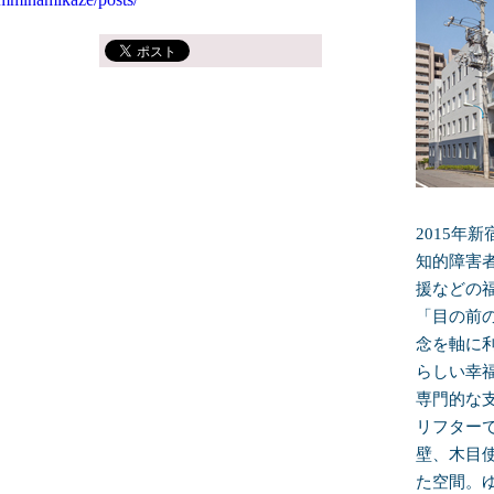
2015年
知的障害
援などの
「目の前
念を軸に
らしい幸
専門的な
リフター
壁、木目
た空間。